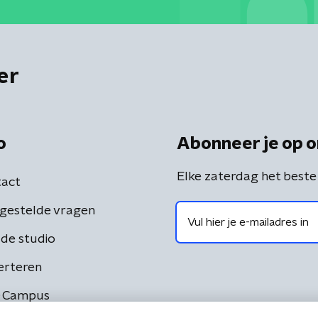
er
o
Abonneer je op o
Elke zaterdag het beste
act
gestelde vragen
de studio
erteren
 Campus