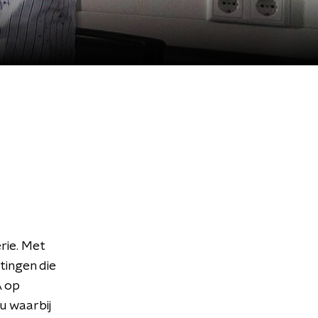
rie. Met
tingen die
A op
u waarbij