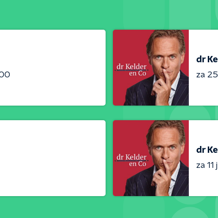
dr Ke
:00
za 25 
dr Ke
za 11 j