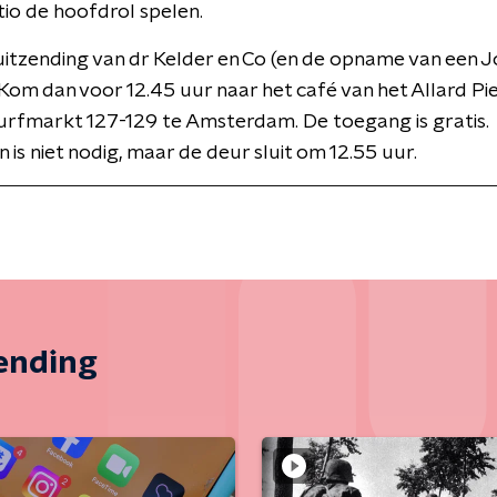
tio de hoofdrol spelen.
 uitzending van dr Kelder en Co (en de opname van een J
Kom dan voor 12.45 uur naar het café van het Allard Pi
urfmarkt 127-129 te Amsterdam. De toegang is gratis.
is niet nodig, maar de deur sluit om 12.55 uur.
zending