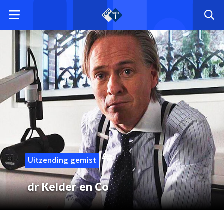
Uitzending gemist
dr Kelder en Co