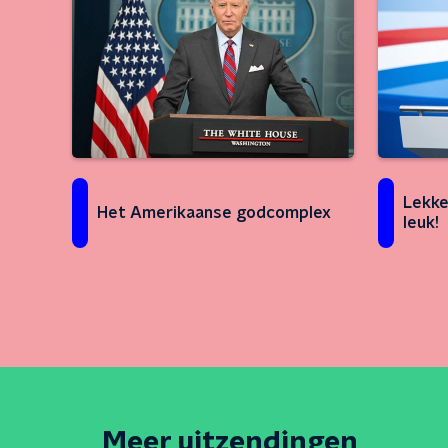
Lekke
Het Amerikaanse godcomplex
leuk!
Meer uitzendingen