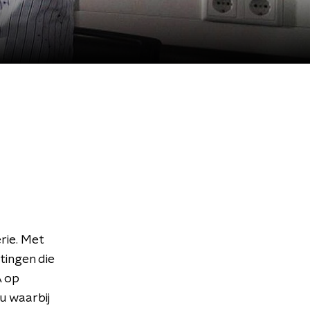
rie. Met
tingen die
A op
u waarbij