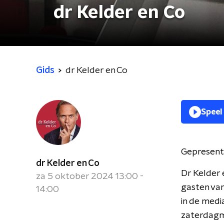
dr Kelder en Co
Gids
dr Kelder en Co
Speel
Gepresent
dr Kelder en Co
Dr Kelder 
za 5 oktober 2024 13:00 -
gasten van
14:00
in de medi
zaterdagmi