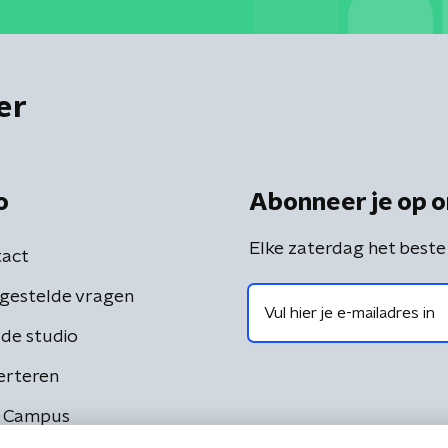
er
o
Abonneer je op o
Elke zaterdag het beste
act
gestelde vragen
de studio
erteren
 Campus