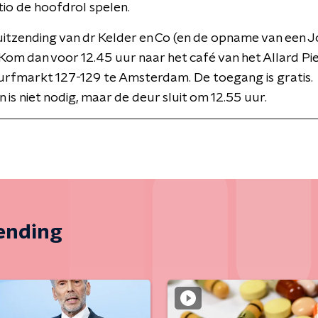
tio de hoofdrol spelen.
 uitzending van dr Kelder en Co (en de opname van een J
Kom dan voor 12.45 uur naar het café van het Allard Pi
urfmarkt 127-129 te Amsterdam. De toegang is gratis.
is niet nodig, maar de deur sluit om 12.55 uur.
zending