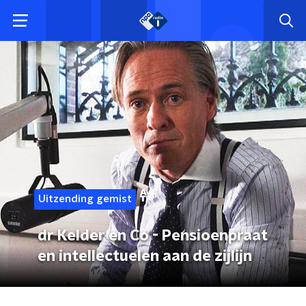
Uitzending gemist
dr Kelder en Co - Pensioenpraat
en intellectuelen aan de zijlijn