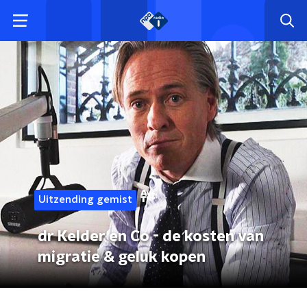
Uitzending gemist
dr Kelder en Co - de kosten van
migratie & geluk kopen