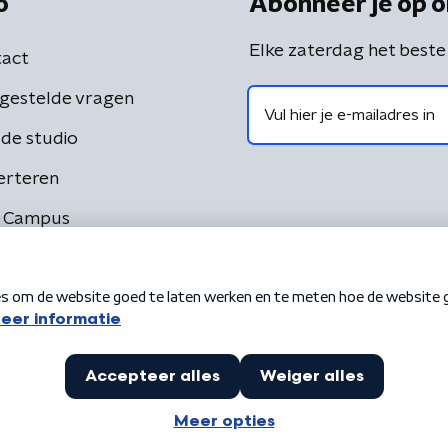
o
Abonneer je op o
Elke zaterdag het beste
act
gestelde vragen
de studio
erteren
 Campus