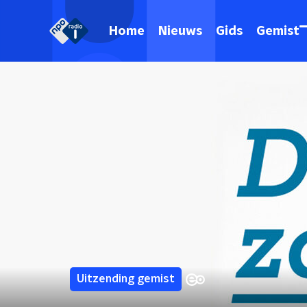
Home
Nieuws
Gids
Gemist
Uitzending gemist