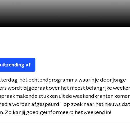
 uitzending af
Zaterdag, hét ochtendprogramma waarin je door jonge
rs wordt bijgepraat over het meest belangrijke weeke
spraakmakende stukken uit de weekendkranten komen 
media worden afgespeurd - op zoek naar het nieuws dat 
. Zo kan jij goed geïnformeerd het weekend in!