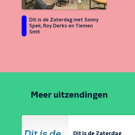
Dit is de Zaterdag met Sonny
Spek, Roy Derks en Tiemen
Smit
Meer uitzendingen
Dit is de Zaterdag