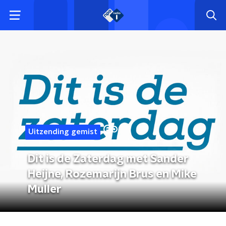
Uitzending gemist
Dit is de Zaterdag met Sander
Heijne, Rozemarijn Brus en Mike
Muller