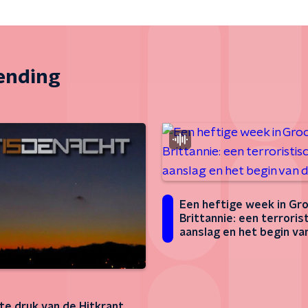
zending
Een heftige week in Gr
Brittannie: een terroris
aanslag en het begin va
Brexit
te druk van de Hitkrant