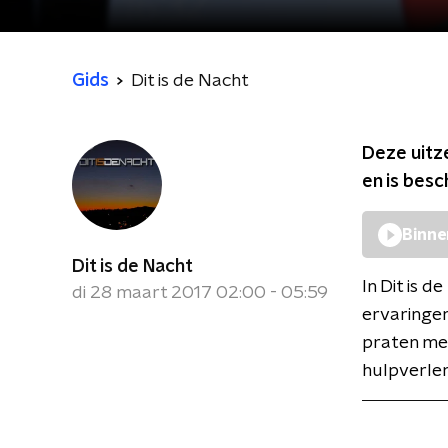
Gids
Dit is de Nacht
Deze uitz
en is bes
Binne
Dit is de Nacht
In Dit is 
di 28 maart 2017 02:00 - 05:59
ervaringen
praten mee
hulpverlen