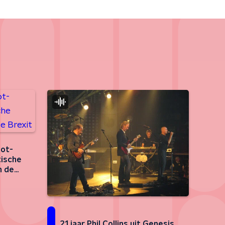
oot-
tische
n de
21 jaar Phil Collins uit Genesis