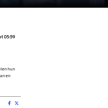
ot 05:59
elen hun
an en