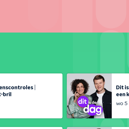
renscontroles |
Dit i
-bril
een k
wo 5