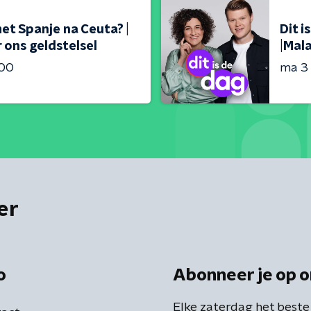
met Spanje na Ceuta? |
Dit 
 ons geldstelsel
|Mal
:00
ma 3
er
o
Abonneer je op o
Elke zaterdag het beste