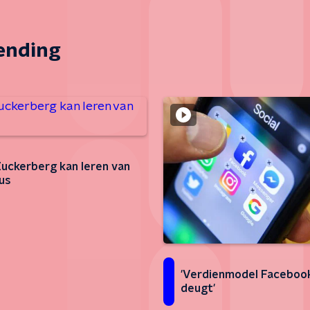
zending
uckerberg kan leren van
us
'Verdienmodel Faceboo
deugt'