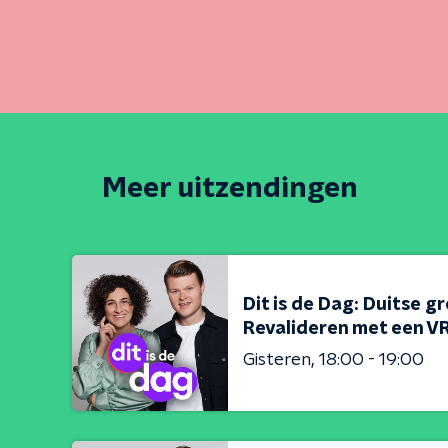
Meer uitzendingen
Dit is de Dag: Duitse g
Revalideren met een VR
Gisteren
18:00 - 19:00