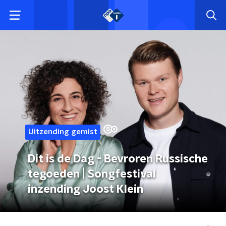
Uitzending gemist
Dit is de Dag - Bevroren Russische
tegoeden | Songfestival
inzending Joost Klein