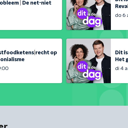
obleem | De net-niet
Reval
do 6
fastfoodketens|recht op
Dit i
lonialisme
Het g
9:00
di 4 
er