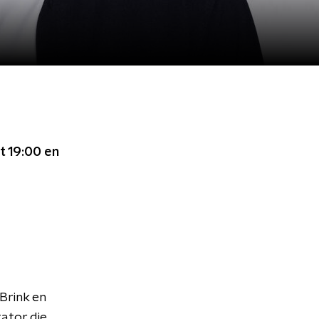
t 19:00
en
Brink en
ator die