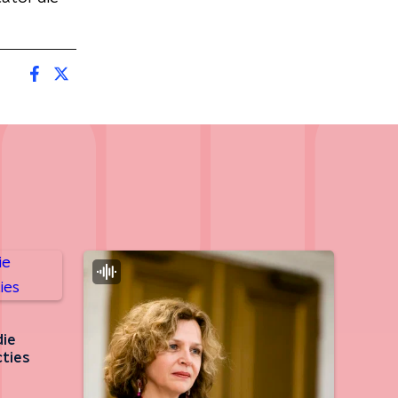
die
ties