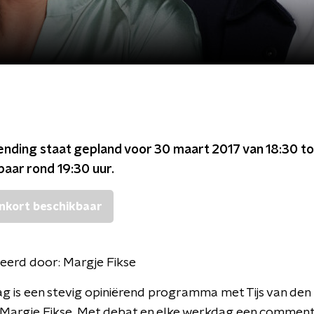
ending staat gepland voor
30 maart 2017 van 18:30 to
kbaar rond
19:30
uur.
nkort beschikbaar
eerd door:
Margje Fikse
Dag is een stevig opiniërend programma met Tijs van den 
 Margje Fikse. Met debat en elke werkdag een comment