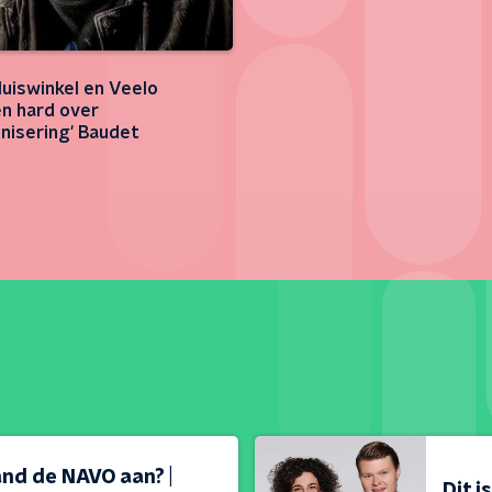
uiswinkel en Veelo
n hard over
nisering' Baudet
land de NAVO aan? |
Dit i