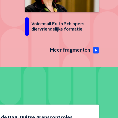
Voicemail Edith Schippers:
diervriendelijke formatie
Meer fragmenten
s de Dag: Duitse grenscontroles |