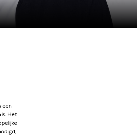
s een
is. Het
pelijke
nodigd,