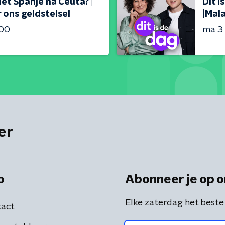
met Spanje na Ceuta? |
Dit 
 ons geldstelsel
|Mal
:00
ma 3
er
o
Abonneer je op o
Elke zaterdag het beste
act