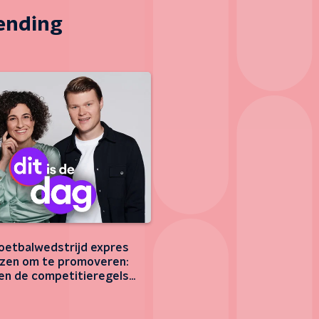
zending
oetbalwedstrijd expres
ezen om te promoveren:
n de competitieregels
deren?