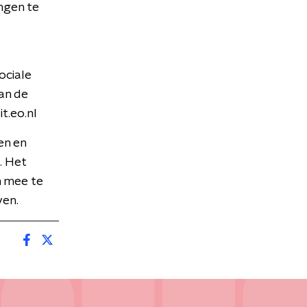
ngen te
ociale
an de
t.eo.nl
en en
. Het
n mee te
ven.