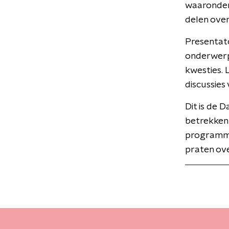
waaronder 
delen over
Presentato
onderwerpe
kwesties.
discussies
Dit is de 
betrekken 
programma
praten ove