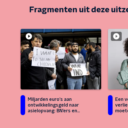
Fragmenten uit deze uit
Miljarden euro's aan
Een v
ontwikkelingsgeld naar
verli
asielopvang: BN'ers en
moete
Kamerleden boos, maar VVD is
veran
voor