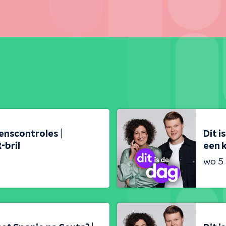
renscontroles |
Dit i
-bril
een k
wo 5