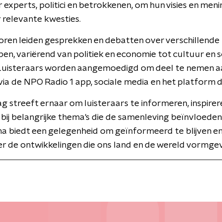
experts, politici en betrokkenen, om hun visies en meni
 relevante kwesties.
ren leiden gesprekken en debatten over verschillende
n, variërend van politiek en economie tot cultuur en s
 Luisteraars worden aangemoedigd om deel te nemen a
 via de NPO Radio 1 app, sociale media en het platform di
Dag streeft ernaar om luisteraars te informeren, inspirer
bij belangrijke thema's die de samenleving beïnvloeden
 biedt een gelegenheid om geïnformeerd te blijven e
r de ontwikkelingen die ons land en de wereld vormge