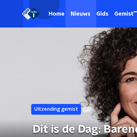
Home
Nieuws
Gids
Gemist
Uitzending gemist
Dit is de Dag: Bare