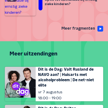
zieke kinderen?
Meer fragmenten
Meer uitzendingen
Dit is de Dag: Valt Rusland de
NAVO aan? | Huisarts met
alcoholprobleem | De net-niet
elite
vr 7 augustus
18:00 - 19:00