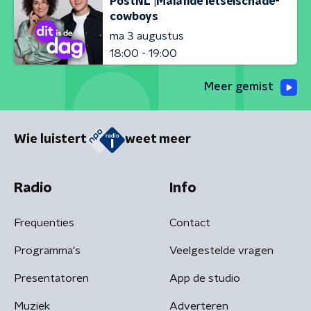
PostNL |Malafide letselschade-
cowboys
ma 3 augustus
18:00 - 19:00
Meer gemist
Wie luistert
weet meer
Radio
Info
Frequenties
Contact
Programma's
Veelgestelde vragen
Presentatoren
App de studio
Muziek
Adverteren