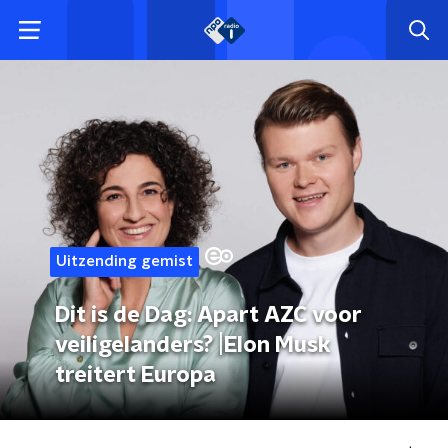
Uitzending gemist
Dit is de Dag: Apart AZC voor
veiligelanders? |Elon Musk
treitert Europa