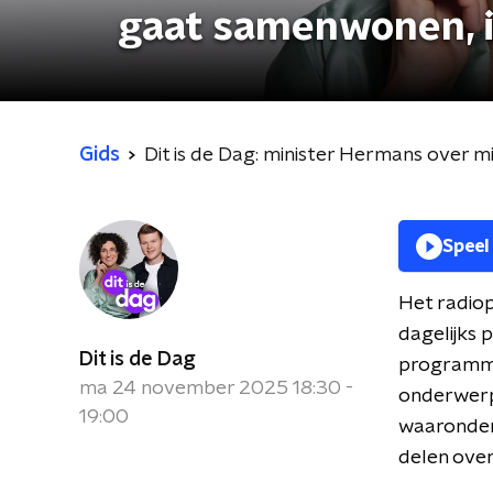
gaat samenwonen, is
Gids
Dit is de Dag: minister Hermans over mi
Speel
Het radiop
dagelijks 
Dit is de Dag
programma 
ma 24 november 2025 18:30 -
onderwerpe
19:00
waaronder 
delen over