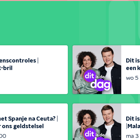
renscontroles |
Dit i
-bril
een k
wo 5
met Spanje na Ceuta? |
Dit 
 ons geldstelsel
|Mal
:00
ma 3