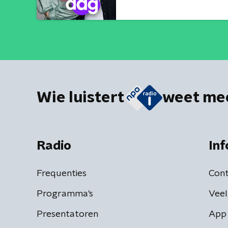
Wie luistert
weet me
Radio
Inf
Frequenties
Cont
Programma's
Veel
Presentatoren
App 