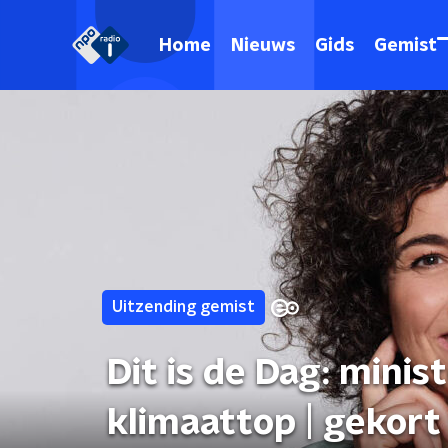
Home
Nieuws
Gids
Gemist
Uitzending gemist
Dit is de Dag: mini
klimaattop | gekort 