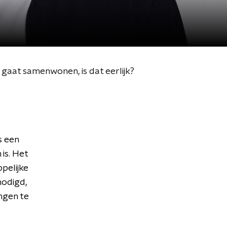
 gaat samenwonen, is dat eerlijk?
s een
is. Het
pelijke
nodigd,
ngen te