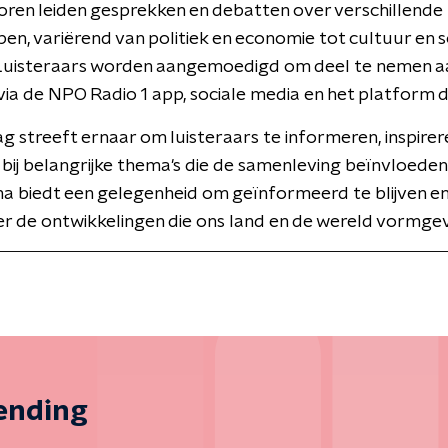
ren leiden gesprekken en debatten over verschillende
n, variërend van politiek en economie tot cultuur en s
 Luisteraars worden aangemoedigd om deel te nemen a
 via de NPO Radio 1 app, sociale media en het platform di
Dag streeft ernaar om luisteraars te informeren, inspirer
bij belangrijke thema's die de samenleving beïnvloeden
 biedt een gelegenheid om geïnformeerd te blijven e
r de ontwikkelingen die ons land en de wereld vormge
zending