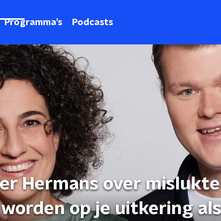
Programma's
Podcasts
ster Hermans over mislukte
worden op je uitkering als