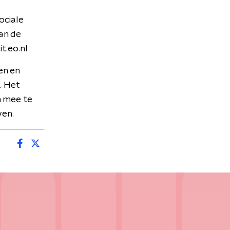
ociale
an de
t.eo.nl
en en
. Het
n mee te
ven.