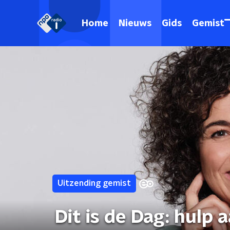
Home
Nieuws
Gids
Gemist
Uitzending gemist
Dit is de Dag: hulp a