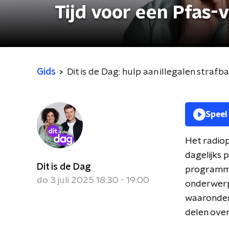
Tijd voor een Pfas-
Gids
Dit is de Dag: hulp aan illegalen strafb
Speel
Het radiop
dagelijks 
Dit is de Dag
programma 
do 3 juli 2025 18:30 - 19:00
onderwerpe
waaronder 
delen over