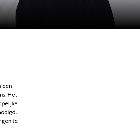
s een
is. Het
pelijke
nodigd,
ngen te