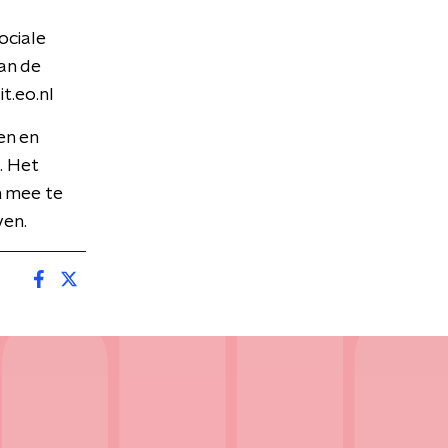
ociale
an de
t.eo.nl
en en
. Het
n mee te
ven.