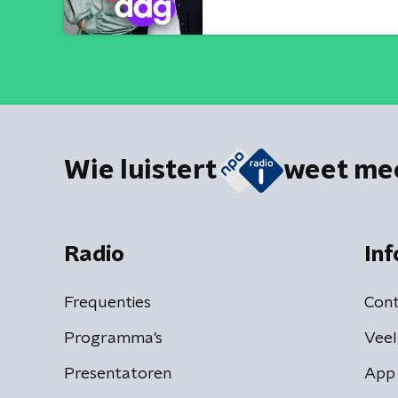
Wie luistert
weet me
Radio
Inf
Frequenties
Cont
Programma's
Veel
Presentatoren
App 