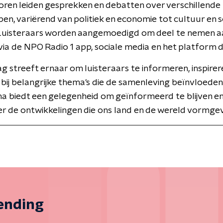
ren leiden gesprekken en debatten over verschillende
n, variërend van politiek en economie tot cultuur en s
 Luisteraars worden aangemoedigd om deel te nemen a
 via de NPO Radio 1 app, sociale media en het platform di
Dag streeft ernaar om luisteraars te informeren, inspirer
bij belangrijke thema's die de samenleving beïnvloeden
 biedt een gelegenheid om geïnformeerd te blijven e
r de ontwikkelingen die ons land en de wereld vormge
zending