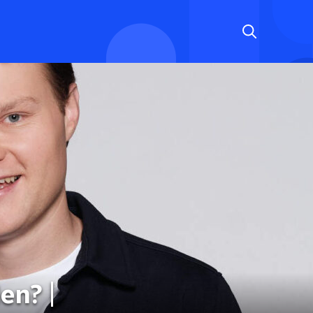
en? |