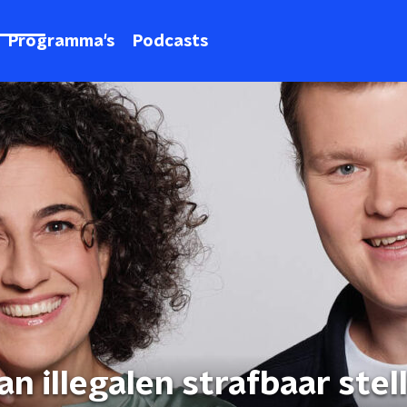
Programma's
Podcasts
an illegalen strafbaar stell