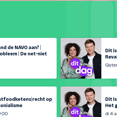
land de NAVO aan? |
Dit i
obleem | De net-niet
Reval
Giste
fastfoodketens|recht op
Dit i
lonialisme
Het g
9:00
di 4 