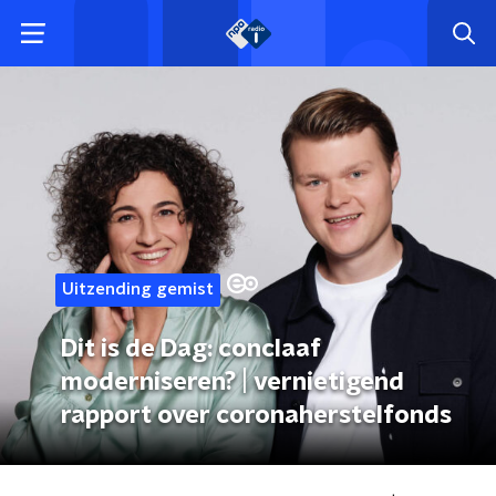
Uitzending gemist
Dit is de Dag: conclaaf
moderniseren? | vernietigend
rapport over coronaherstelfonds