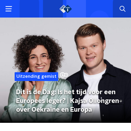
Uitzending gemist
Dit is de Dag: Is het tijd voor een
Europees leger? | Kajsa Ollongren
over Oekraïne en Europa