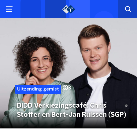
Uitzending gemist
DIDD Verkiezingscafé: Chris
Stoffer en Bert-Jan Ruissen (SGP)