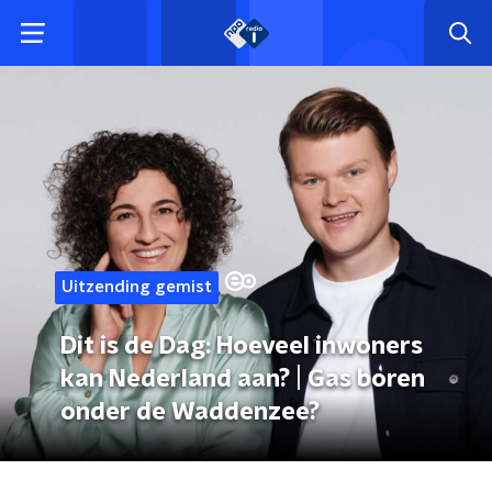
Uitzending gemist
Dit is de Dag: Hoeveel inwoners
kan Nederland aan? | Gas boren
onder de Waddenzee?