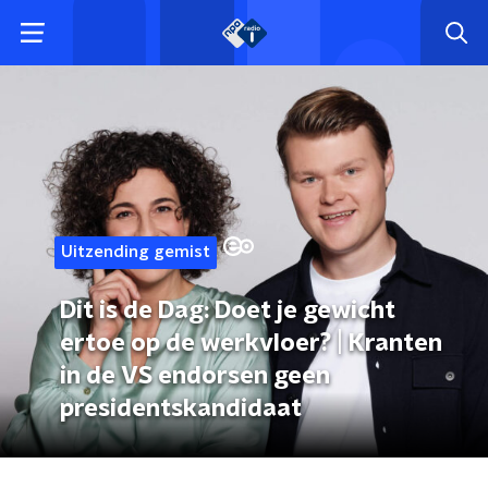
Uitzending gemist
Dit is de Dag: Doet je gewicht
ertoe op de werkvloer? | Kranten
in de VS endorsen geen
presidentskandidaat