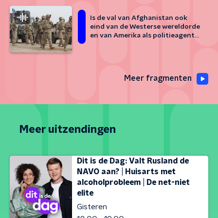
Is de val van Afghanistan ook
eind van de Westerse wereldorde
en van Amerika als politieagent
van de wereld?
Meer fragmenten
Meer uitzendingen
Dit is de Dag: Valt Rusland de
NAVO aan? | Huisarts met
alcoholprobleem | De net-niet
elite
Gisteren