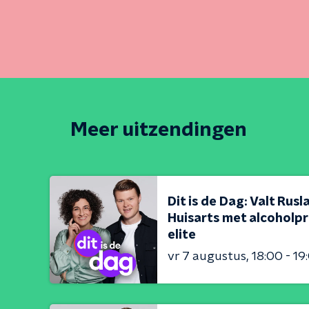
Meer uitzendingen
Dit is de Dag: Valt Rus
Huisarts met alcoholpr
elite
vr 7 augustus
18:00 - 19