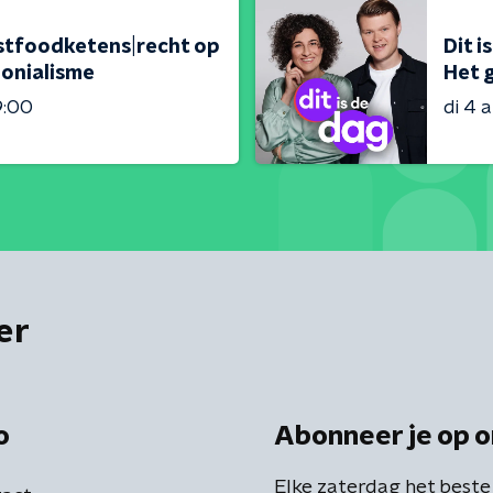
fastfoodketens|recht op
Dit i
lonialisme
Het g
9:00
di 4 
er
o
Abonneer je op o
Elke zaterdag het beste