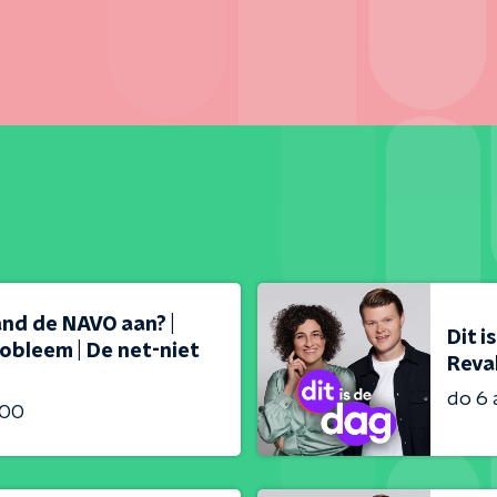
land de NAVO aan? |
Dit i
obleem | De net-niet
Reval
do 6
:00