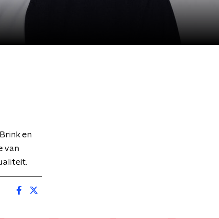
Brink en
e van
aliteit.