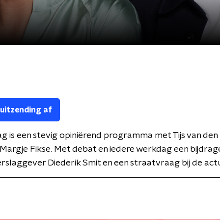
 uitzending af
Dag is een stevig opiniërend programma met Tijs van den 
 Margje Fikse. Met debat en iedere werkdag een bijdrag
verslaggever Diederik Smit en een straatvraag bij de actu