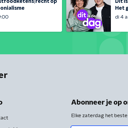
fastfoodketens|recht op
Dit i
lonialisme
Het g
9:00
di 4 
er
o
Abonneer je op o
Elke zaterdag het beste
act