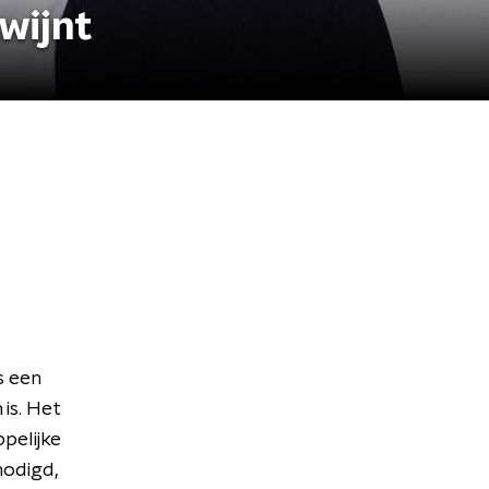
wijnt
s een
is. Het
pelijke
nodigd,