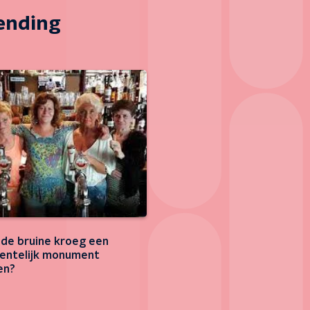
zending
de bruine kroeg een
ntelijk monument
en?