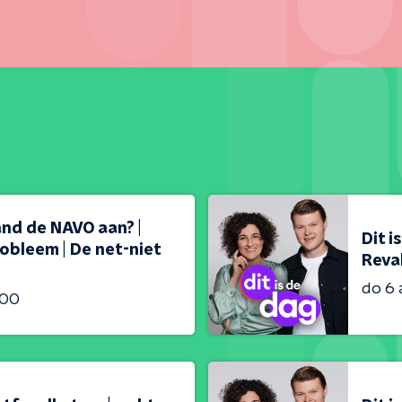
land de NAVO aan? |
Dit i
obleem | De net-niet
Reval
do 6
:00