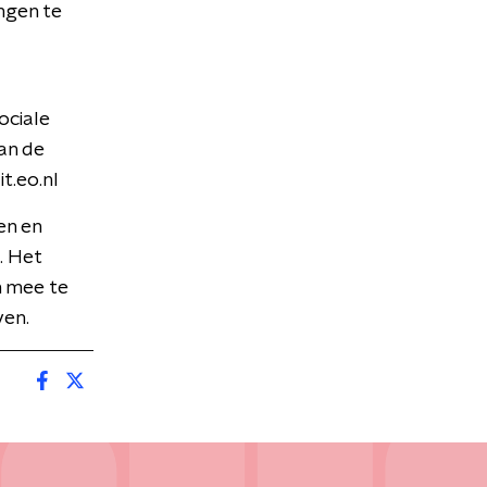
ngen te
ociale
an de
t.eo.nl
en en
. Het
n mee te
ven.