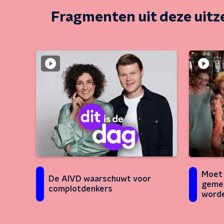
Fragmenten uit deze uit
Moet 
De AIVD waarschuwt voor
gemee
complotdenkers
word