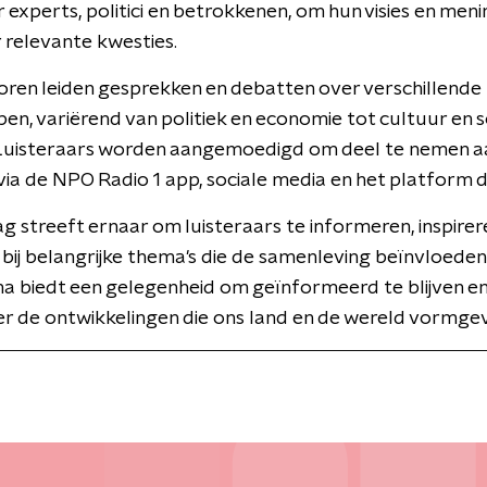
experts, politici en betrokkenen, om hun visies en meni
 relevante kwesties.
ren leiden gesprekken en debatten over verschillende
n, variërend van politiek en economie tot cultuur en s
 Luisteraars worden aangemoedigd om deel te nemen a
 via de NPO Radio 1 app, sociale media en het platform di
Dag streeft ernaar om luisteraars te informeren, inspirer
bij belangrijke thema's die de samenleving beïnvloeden
 biedt een gelegenheid om geïnformeerd te blijven e
r de ontwikkelingen die ons land en de wereld vormge