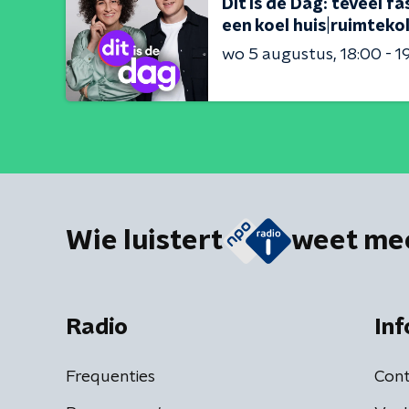
Dit is de Dag: teveel 
een koel huis|ruimteko
wo 5 augustus
18:00 - 1
Wie luistert
weet me
Radio
Inf
Frequenties
Cont