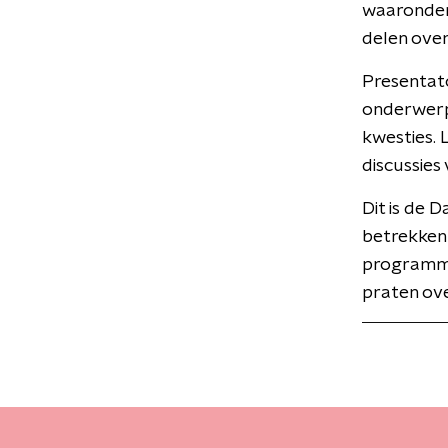
waaronder 
delen over
Presentato
onderwerpe
kwesties.
discussies
Dit is de 
betrekken 
programma
praten ove