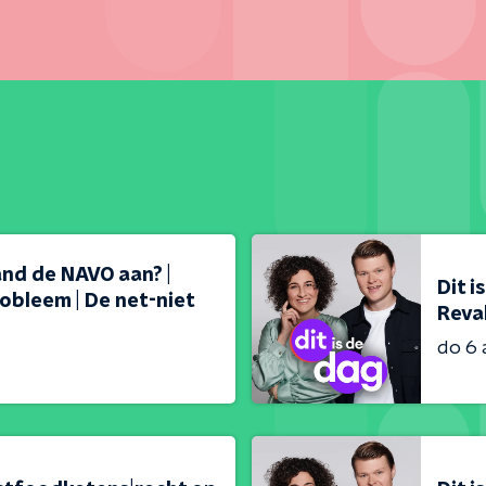
land de NAVO aan? |
Dit i
obleem | De net-niet
Reval
do 6