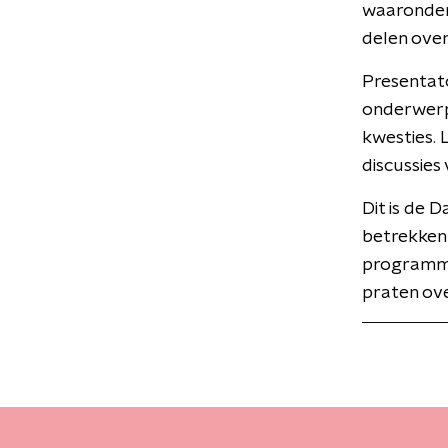
waaronder 
delen over
Presentato
onderwerpe
kwesties.
discussies
Dit is de 
betrekken 
programma
praten ove