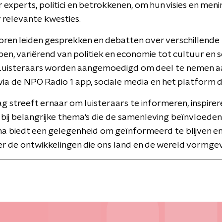
experts, politici en betrokkenen, om hun visies en meni
 relevante kwesties.
ren leiden gesprekken en debatten over verschillende
n, variërend van politiek en economie tot cultuur en s
 Luisteraars worden aangemoedigd om deel te nemen a
 via de NPO Radio 1 app, sociale media en het platform di
Dag streeft ernaar om luisteraars te informeren, inspirer
bij belangrijke thema's die de samenleving beïnvloeden
 biedt een gelegenheid om geïnformeerd te blijven e
r de ontwikkelingen die ons land en de wereld vormge