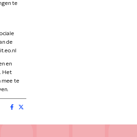
ngen te
ociale
an de
t.eo.nl
en en
. Het
n mee te
ven.