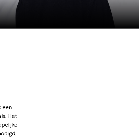
s een
is. Het
pelijke
nodigd,