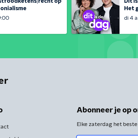
fastfoodketens|recht op
Dit i
lonialisme
Het g
9:00
di 4 
er
o
Abonneer je op o
Elke zaterdag het beste
act