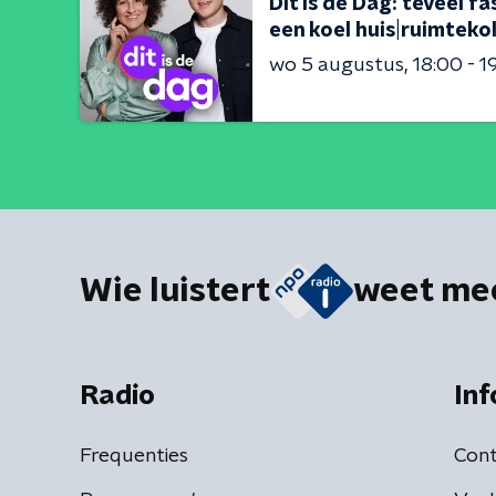
Dit is de Dag: teveel 
een koel huis|ruimteko
wo 5 augustus
18:00 - 1
Wie luistert
weet me
Radio
Inf
Frequenties
Cont