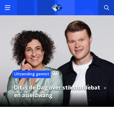
Uitzending gemist
Dit is de Dag over stikstofdebat
en asieldwang