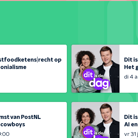
fastfoodketens|recht op
Dit i
lonialisme
Het g
di 4 
omst van PostNL
Dit i
e-cowboys
AI en
9:00
vr 31 j