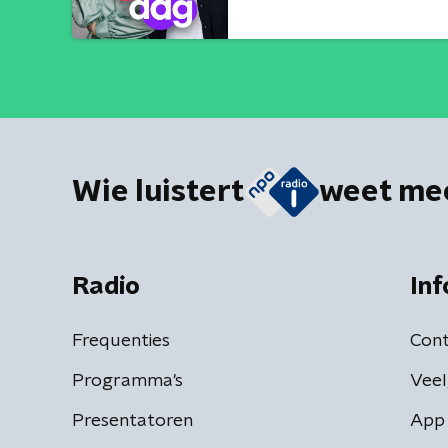
Wie luistert
weet me
Radio
Inf
Frequenties
Cont
Programma's
Veel
Presentatoren
App 