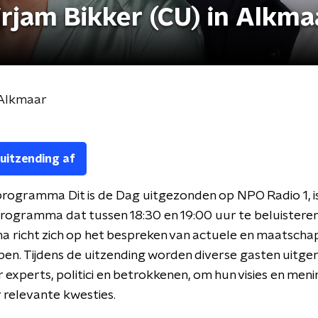
irjam Bikker (CU) in Alkma
n Alkmaar
 uitzending af
rogramma Dit is de Dag uitgezonden op NPO Radio 1, i
programma dat tussen 18:30 en 19:00 uur te beluisteren 
richt zich op het bespreken van actuele en maatschap
n. Tijdens de uitzending worden diverse gasten uitge
experts, politici en betrokkenen, om hun visies en meni
 relevante kwesties.