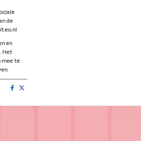
ociale
an de
t.eo.nl
en en
. Het
n mee te
ven.