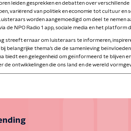
ren leiden gesprekken en debatten over verschillende
n, variërend van politiek en economie tot cultuur en s
 Luisteraars worden aangemoedigd om deel te nemen a
 via de NPO Radio 1 app, sociale media en het platform di
Dag streeft ernaar om luisteraars te informeren, inspirer
bij belangrijke thema's die de samenleving beïnvloeden
 biedt een gelegenheid om geïnformeerd te blijven e
r de ontwikkelingen die ons land en de wereld vormge
zending