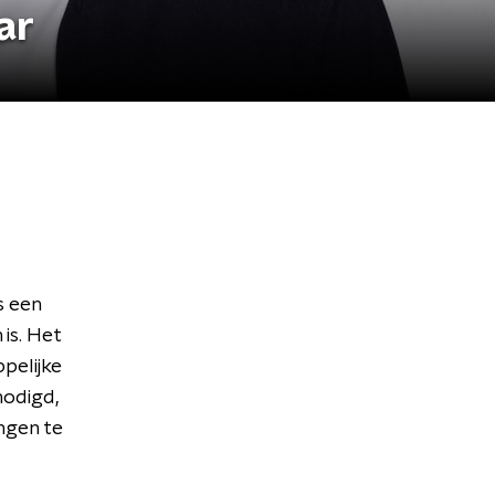
ar
s een
is. Het
pelijke
nodigd,
ngen te