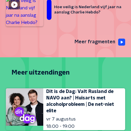
Hoe veilig is Nederland vijf jaar na
aanslag Charlie Hebdo?
Meer fragmenten
Meer uitzendingen
Dit is de Dag: Valt Rusland de
NAVO aan? | Huisarts met
alcoholprobleem | De net-niet
elite
vr 7 augustus
18:00 - 19:00