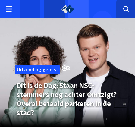
Uitzending gemist
Dit is de Dag: Staan NSC-
stemmers nog achter Omtzigt? |
Overal betaald parkeren in de
stad?