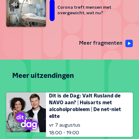
Corona treft mensen met
overgewicht, wat nu?
Meer fragmenten
Meer uitzendingen
Dit is de Dag: Valt Rusland de
NAVO aan? | Huisarts met
alcoholprobleem | De net-niet
elite
vr 7 augustus
18:00 - 19:00