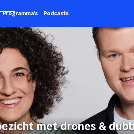
Programma's
Podcasts
toezicht met drones & dub