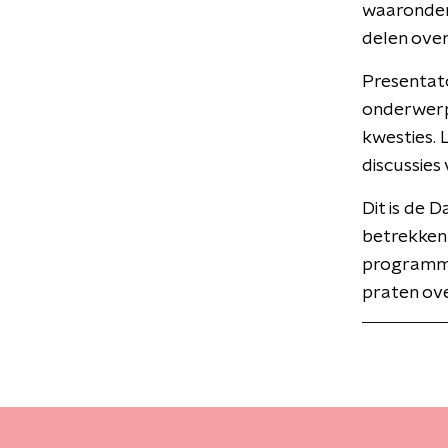
waaronder 
delen over
Presentato
onderwerpe
kwesties.
discussies
Dit is de 
betrekken 
programma
praten ove