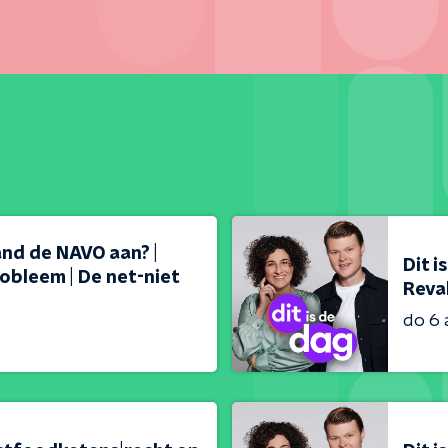
land de NAVO aan? |
Dit i
obleem | De net-niet
Reval
do 6