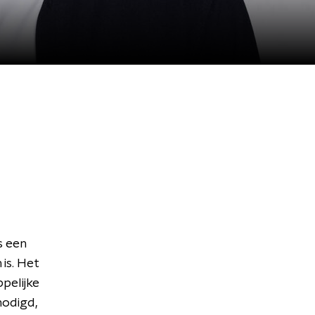
s een
is. Het
pelijke
nodigd,