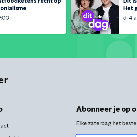
fastfoodketens|recht op
Dit i
lonialisme
Het g
9:00
di 4 
er
o
Abonneer je op o
Elke zaterdag het beste
act