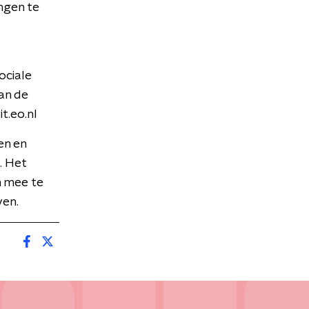
ngen te
ociale
an de
t.eo.nl
en en
. Het
n mee te
ven.