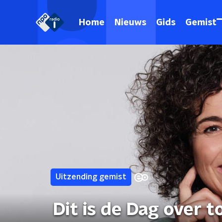
Home
Nieuws
Gids
Gemist
Uitzending gemist
Dit is de Dag over 