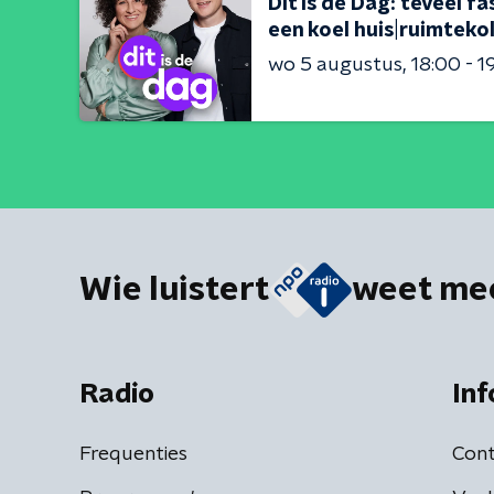
Dit is de Dag: teveel 
een koel huis|ruimteko
wo 5 augustus
18:00 - 1
Wie luistert
weet me
Radio
Inf
Frequenties
Cont