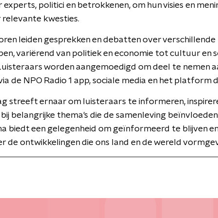
experts, politici en betrokkenen, om hun visies en meni
 relevante kwesties.
ren leiden gesprekken en debatten over verschillende
n, variërend van politiek en economie tot cultuur en s
 Luisteraars worden aangemoedigd om deel te nemen a
 via de NPO Radio 1 app, sociale media en het platform di
Dag streeft ernaar om luisteraars te informeren, inspirer
bij belangrijke thema's die de samenleving beïnvloeden
 biedt een gelegenheid om geïnformeerd te blijven e
r de ontwikkelingen die ons land en de wereld vormge