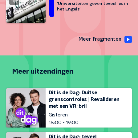
'Universiteiten geven teveel les in
het Engels'
Meer fragmenten
Meer uitzendingen
Dit is de Dag: Duitse
grenscontroles | Revalideren
met een VR-bril
Gisteren
18:00 - 19:00
Dit is de Dag: teveel