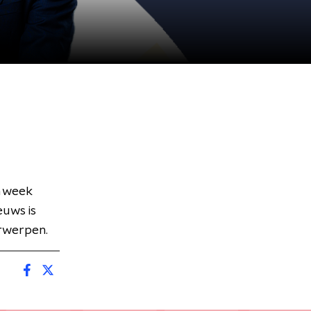
n week
euws is
erwerpen.