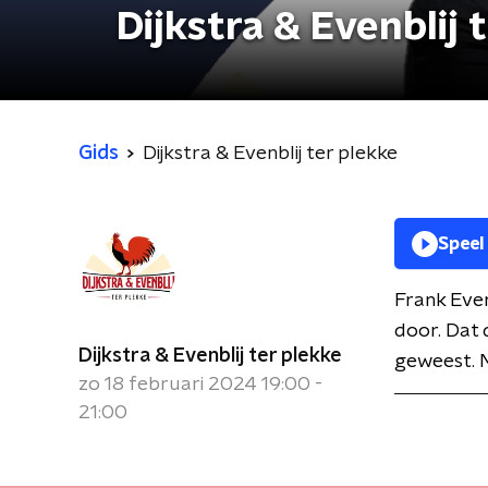
Dijkstra & Evenblij 
Gids
Dijkstra & Evenblij ter plekke
Speel
Frank Even
door. Dat 
Dijkstra & Evenblij ter plekke
geweest. M
zo 18 februari 2024 19:00 -
21:00