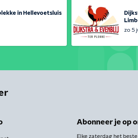
plekke in Hellevoetsluis
Dijks
Limb
zo 5 j
er
o
Abonneer je op o
Elke zaterdag het beste