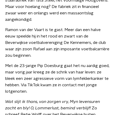
staalfabriek van Tata Steel, het voormalige Hoogovens.
Maar voor hoelang nog? De fabriek zit in financieel
zwaar weer en onlangs werd een massaontslag
aangekondigd.
Ramon van der Vaart is te gast. Meer dan een halve
eeuw speelde hij in het rood en zwart van de
Beverwijkse voetbalvereniging De Kennemers, de club
waar zijn zoon Rafael aan zijn imposante voetbalcarrière
zou beginnen.
Met de 23-jarige Pip Doesburg gaat het nu aardig goed,
maar vorig jaar kreeg ze de schrik van haar leven: ze
bleek een zeer agressieve vorm van lymfeklierkanker te
hebben. Via TikTok kwam ze in contact met jonge
lotgenoten.
Wat slijt ik thans, van zorgen vry,
Myn levensuren
zacht en bly!
O, Lommerlust, bemind verblijf!
Zo
schreef Betje Wolff over het Beverwijkse buiten