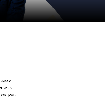
n week
euws is
erwerpen.