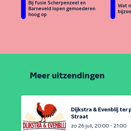
Bij fusie Scherpenzeel en
Wat m
Barneveld lopen gemoederen
bijzo
hoog op
Meer uitzendingen
Dijkstra & Evenblij ter
Straat
zo 26 juli
20:00 - 21:00