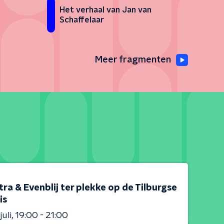
Het verhaal van Jan van
Schaffelaar
Meer fragmenten
tra & Evenblij ter plekke op de Tilburgse
is
juli
19:00 - 21:00