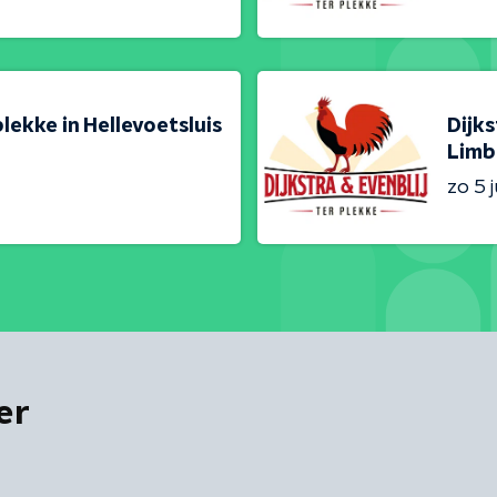
plekke in Hellevoetsluis
Dijks
Limb
zo 5 j
er