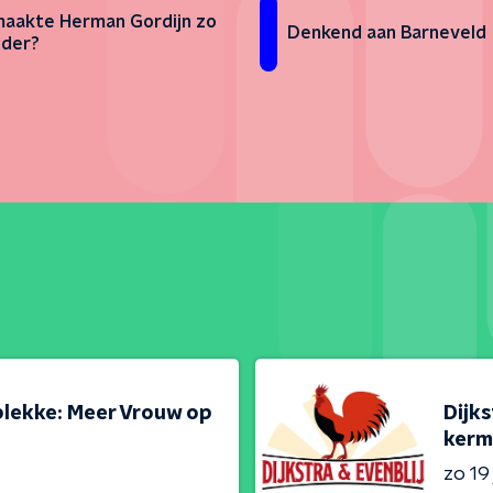
aakte Herman Gordijn zo
Denkend aan Barneveld
nder?
 plekke: Meer Vrouw op
Dijks
kerm
zo 19 