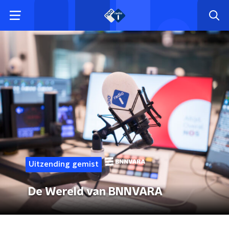
Uitzending gemist
De Wereld van BNNVARA