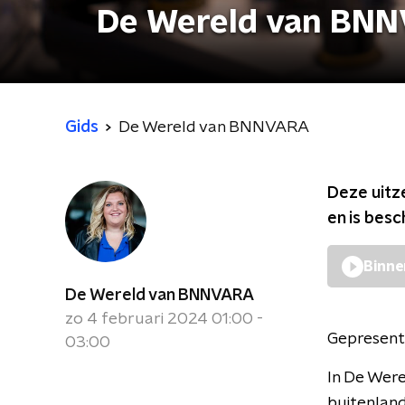
De Wereld van BN
Gids
De Wereld van BNNVARA
Deze uitz
en is bes
Binne
De Wereld van BNNVARA
zo 4 februari 2024 01:00 -
Gepresent
03:00
In De Were
buitenland 