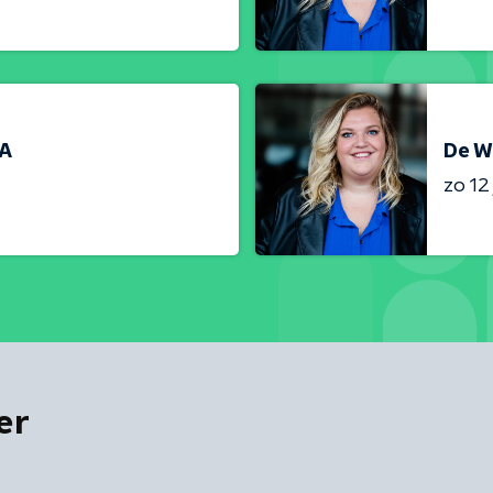
RA
De W
zo 12 
er