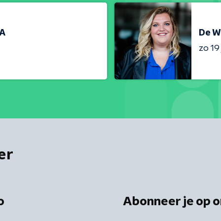
RA
De W
zo 19 
er
o
Abonneer je op o