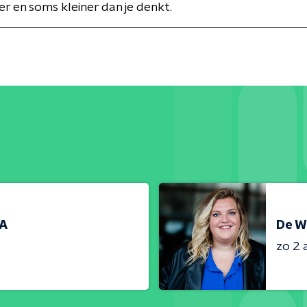
r en soms kleiner dan je denkt.
RA
De W
zo 2 