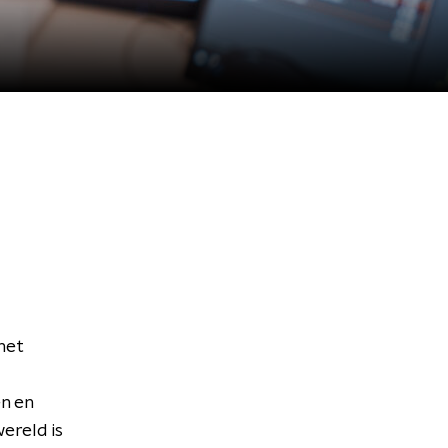
het
en en
ereld is