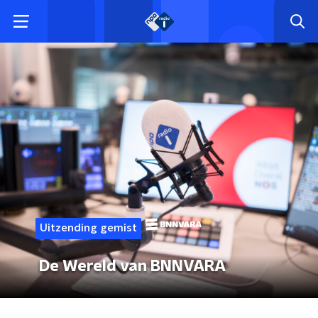
Uitzending gemist
De Wereld van BNNVARA