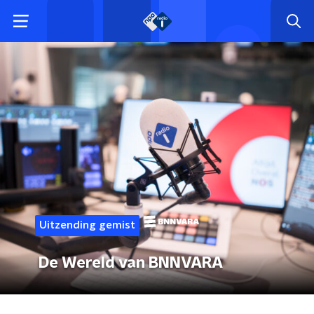
Uitzending gemist
De Wereld van BNNVARA