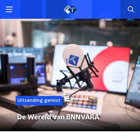
Uitzending gemist
De Wereld van BNNVARA