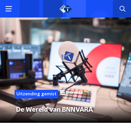
Uitzending gemist
De Wereld van BNNVARA