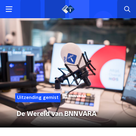
Uitzending gemist
De Wereld van BNNVARA