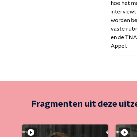
hoe het me
interviewt
worden be
vaste rubr
en de TNA
Appel.
Fragmenten uit deze uit