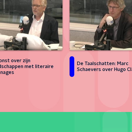
onst over zijn
De Taalschatten: Marc
dschappen met literaire
Schaevers over Hugo Cl
onages