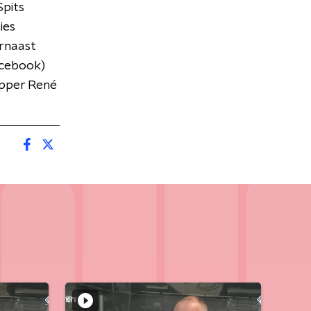
Spits
ies
rnaast
acebook)
apper René