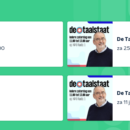
De T
:00
za 25 
De T
za 11 j