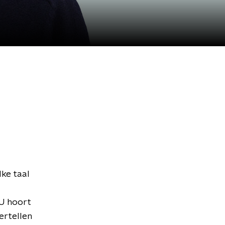
lke taal
 U hoort
ertellen