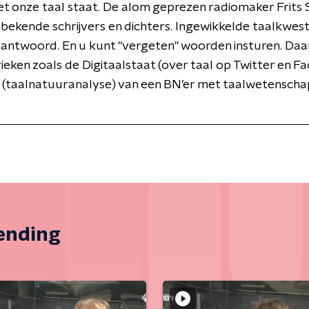
t onze taal staat. De alom geprezen radiomaker Frits 
 bekende schrijvers en dichters. Ingewikkelde taalkwest
antwoord. En u kunt "vergeten" woorden insturen. Daa
ieken zoals de Digitaalstaat (over taal op Twitter en F
 (taalnatuuranalyse) van een BN’er met taalwetensch
zending