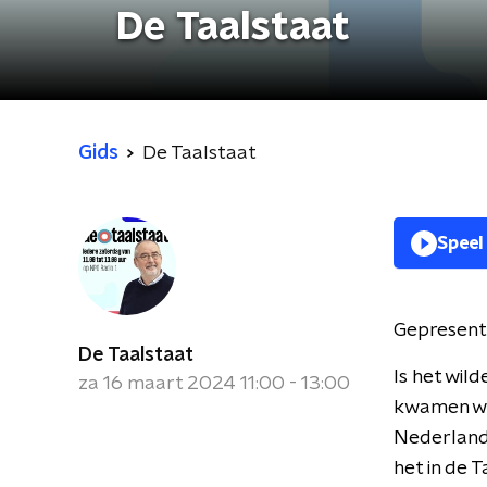
De Taalstaat
Gids
De Taalstaat
Speel
Gepresent
De Taalstaat
Is het wild
za 16 maart 2024 11:00 - 13:00
kwamen we 
Nederlands
het in de 