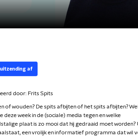
 uitzending af
eerd door:
Frits Spits
en of wouden? De spits afbijten of het spits afbijten? We
deze week in de (sociale) media tegen en welke
talige plaat is zo mooi dat hij gedraaid moet worden?
Taalstaat, een vrolijk en informatief programma dat wil v