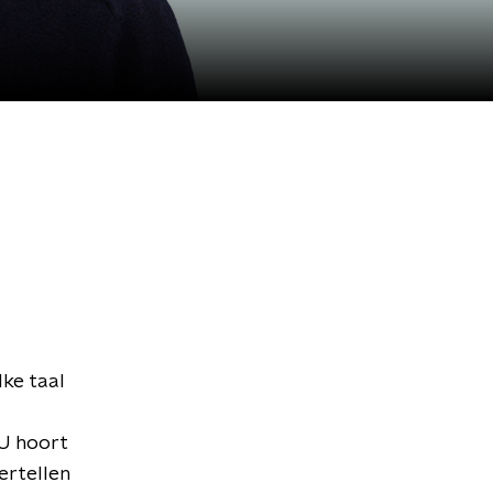
lke taal
 U hoort
ertellen