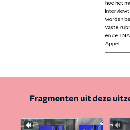
hoe het me
interviewt
worden be
vaste rubr
en de TNA
Appel.
Fragmenten uit deze uit