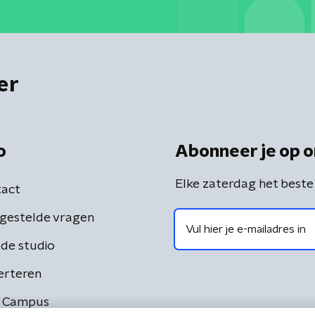
er
o
Abonneer je op o
Elke zaterdag het beste
act
gestelde vragen
de studio
erteren
 Campus