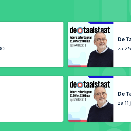
De T
:00
za 25 
De T
za 11 j