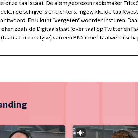
t onze taal staat. De alom geprezen radiomaker Frits 
 bekende schrijvers en dichters. Ingewikkelde taalkwest
antwoord. En u kunt "vergeten" woorden insturen. Daa
ieken zoals de Digitaalstaat (over taal op Twitter en F
 (taalnatuuranalyse) van een BN’er met taalwetensch
zending