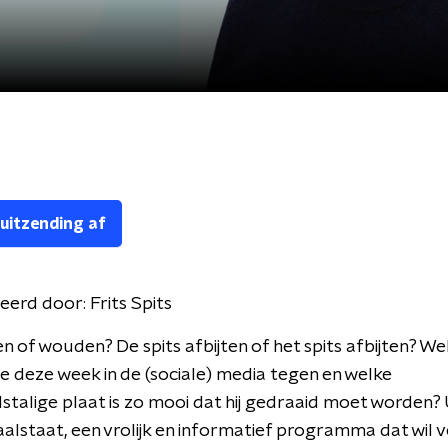
 uitzending af
eerd door:
Frits Spits
en of wouden? De spits afbijten of het spits afbijten? We
deze week in de (sociale) media tegen en welke
talige plaat is zo mooi dat hij gedraaid moet worden?
Taalstaat, een vrolijk en informatief programma dat wil v