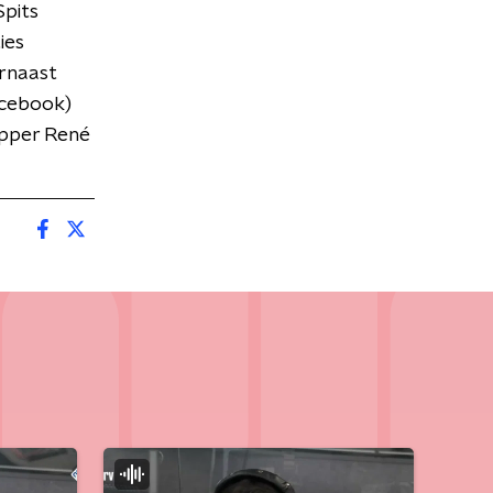
Spits
ies
rnaast
acebook)
apper René