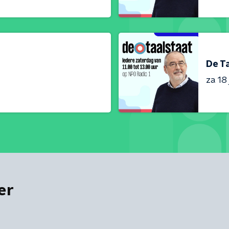
De T
za 18 
er