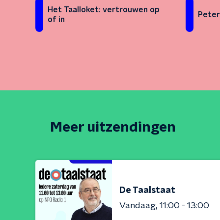
Het Taalloket: vertrouwen op
Peter
of in
Meer uitzendingen
De Taalstaat
Vandaag
11:00 - 13:00