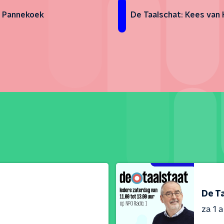
 Pannekoek
De Taalschat: Kees van
De T
za 1 