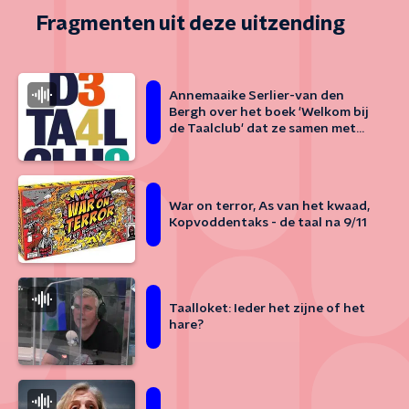
Fragmenten uit deze uitzending
Annemaaike Serlier-van den
Bergh over het boek 'Welkom bij
de Taalclub' dat ze samen met
Stella Braam schreef
War on terror, As van het kwaad,
Kopvoddentaks - de taal na 9/11
Taalloket: Ieder het zijne of het
hare?