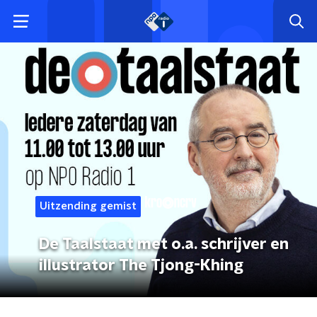
Uitzending gemist
De Taalstaat met o.a. schrijver en
illustrator The Tjong-Khing