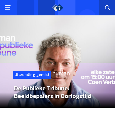
Uitzending gemist
De Publieke Tribune:
Beeldbepalers in Oorlogstijd